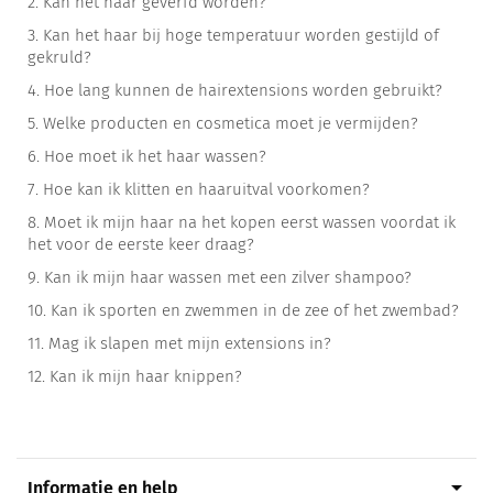
2.
Kan het haar geverfd worden?
3.
Kan het haar bij hoge temperatuur worden gestijld of
gekruld?
4.
Hoe lang kunnen de hairextensions worden gebruikt?
5.
Welke producten en cosmetica moet je vermijden?
6.
Hoe moet ik het haar wassen?
7.
Hoe kan ik klitten en haaruitval voorkomen?
8.
Moet ik mijn haar na het kopen eerst wassen voordat ik
het voor de eerste keer draag?
9.
Kan ik mijn haar wassen met een zilver shampoo?
10.
Kan ik sporten en zwemmen in de zee of het zwembad?
11.
Mag ik slapen met mijn extensions in?
12.
Kan ik mijn haar knippen?
arrow_drop_down
Informatie en help