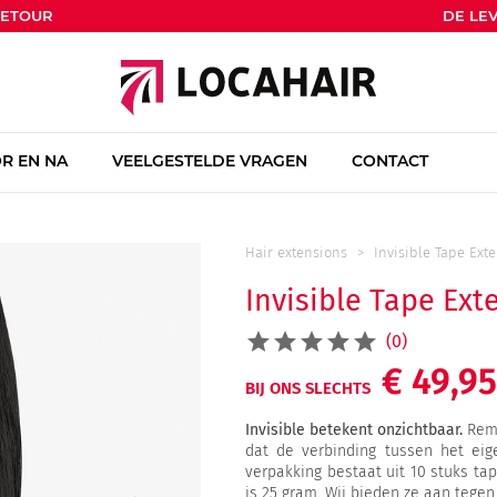
RETOUR
DE LEV
R EN NA
VEELGESTELDE VRAGEN
CONTACT
Hair extensions
Invisible Tape Ext
Invisible Tape Ext
(0)
€ 49,95
BIJ ONS SLECHTS
Invisible betekent onzichtbaar.
Remy
dat de verbinding tussen het eig
verpakking bestaat uit 10 stuks ta
is 25 gram. Wij bieden ze aan tegen 