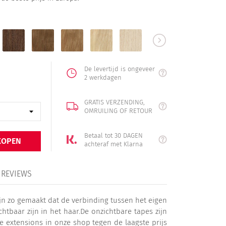
6
8
16
22
613
60
adebruin
kastanjebruin
lichtbruin
donkerblond
middenblond
lichtblond
platinablond
De levertijd is ongeveer
2 werkdagen
GRATIS VERZENDING,
OMRUILING OF RETOUR
Betaal tot 30 DAGEN
KOPEN
achteraf met Klarna
REVIEWS
jn zo gemaakt dat de verbinding tussen het eigen
tbaar zijn in het haar.De onzichtbare tapes zijn
e extensions in onze shop tegen de laagste prijs