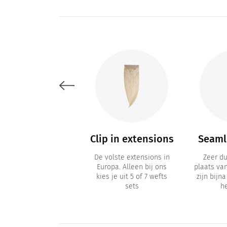
Accessoires
Clip in extensions
Seamle
verzorgingsaccessoires
De volste extensions in
Zeer d
zoals losse clips,
Europa. Alleen bij ons
plaats va
ampoo, extensions-
kies je uit 5 of 7 wefts
zijn bijn
tape
sets
h