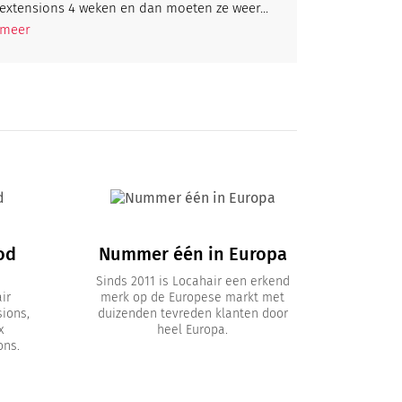
extensions 4 weken en dan moeten ze weer...
meer
od
Nummer één in Europa
Sinds 2011 is Locahair een erkend
ir
merk op de Europese markt met
sions,
duizenden tevreden klanten door
x
heel Europa.
ons.