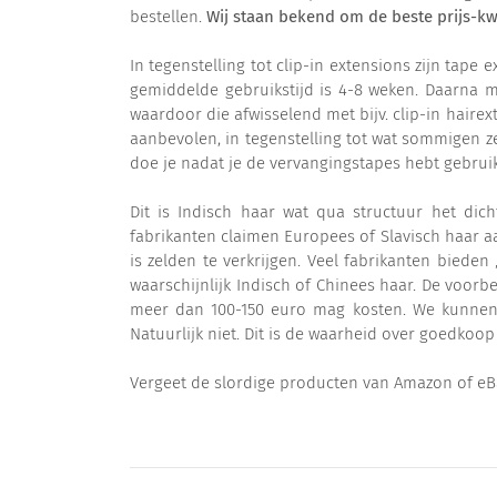
bestellen.
Wij staan bekend om de beste prijs-kwa
In tegenstelling tot clip-in extensions zijn ta
gemiddelde gebruikstijd is 4-8 weken. Daarna 
waardoor die afwisselend met bijv. clip-in hair
aanbevolen, in tegenstelling tot wat sommigen ze
doe je nadat je de vervangingstapes hebt gebruik
Dit is Indisch haar wat qua structuur het dic
fabrikanten claimen Europees of Slavisch haar aa
is zelden te verkrijgen. Veel fabrikanten bieden
waarschijnlijk Indisch of Chinees haar. De voorbe
meer dan 100-150 euro mag kosten. We kunnen o
Natuurlijk niet. Dit is de waarheid over goedkoo
Vergeet de slordige producten van Amazon of eB