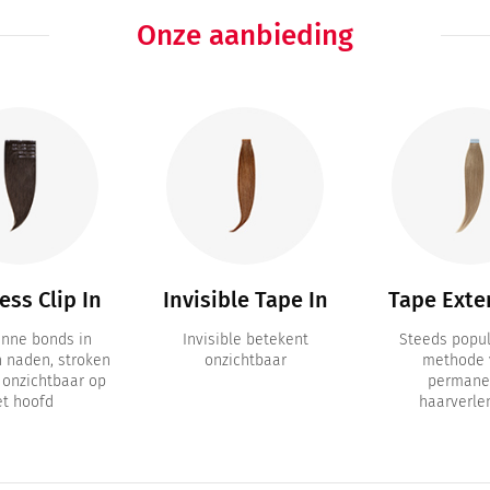
Onze aanbieding
ss Clip In
Invisible Tape In
Tape Exte
unne bonds in
Invisible betekent
Steeds popul
n naden, stroken
onzichtbaar
methode 
a onzichtbaar op
permane
et hoofd
haarverle