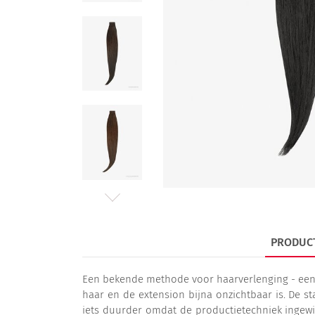
PRODUC
Een bekende methode voor haarverlenging - een v
haar en de extension bijna onzichtbaar is. De s
iets duurder omdat de productietechniek ingewik