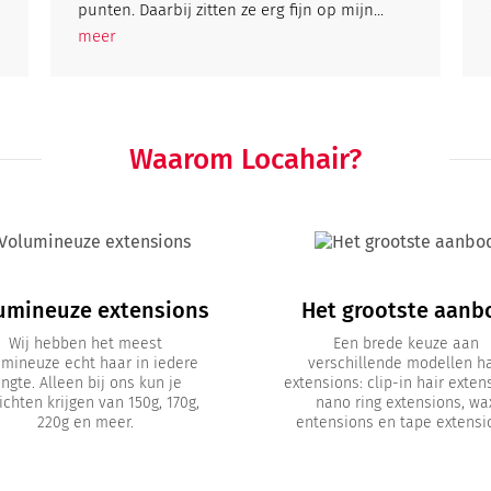
punten. Daarbij zitten ze erg fijn op mijn...
meer
Waarom Locahair?
umineuze extensions
Het grootste aanb
Wij hebben het meest
Een brede keuze aan
umineuze echt haar in iedere
verschillende modellen ha
engte. Alleen bij ons kun je
extensions: clip-in hair exten
chten krijgen van 150g, 170g,
nano ring extensions, wa
220g en meer.
entensions en tape extensi