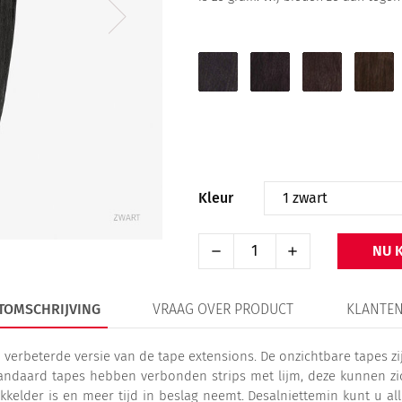
1
1B
2
4
zwart
zwartbruin
donkerbruin
chocol
Kleur
NU 
TOMSCHRIJVING
VRAAG OVER PRODUCT
KLANTEN
erbeterde versie van de tape extensions. De onzichtbare tapes zi
tandaard tapes hebben verbonden strips met lijm, deze kunnen zich
kelder is en meer tijd in beslag neemt. Desalniettemin kunt u all