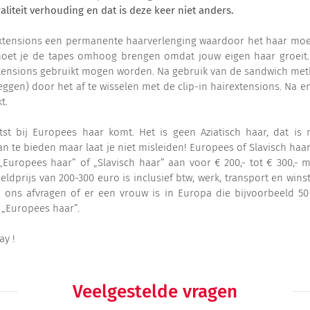
liteit verhouding en dat is deze keer niet anders.
pe extensions een permanente haarverlenging waardoor het haar m
moet je de tapes omhoog brengen omdat jouw eigen haar groeit.
extensions gebruikt mogen worden. Na gebruik van de sandwich met
ggen) door het af te wisselen met de clip-in hairextensions. Na eni
t.
htst bij Europees haar komt. Het is geen Aziatisch haar, dat i
n te bieden maar laat je niet misleiden! Europees of Slavisch haar 
 „Europees haar” of „Slavisch haar” aan voor € 200,- tot € 300,- m
eldprijs van 200-300 euro is inclusief btw, werk, transport en winst
ns afvragen of er een vrouw is in Europa die bijvoorbeeld 50 
p „Europees haar”.
ay !
Veelgestelde vragen