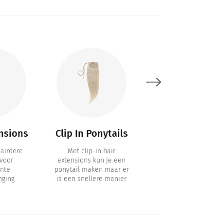
nsions
Clip In Ponytails
1 Baan
Extensions
airdere
Met clip-in hair
voor
extensions kun je een
1 Baan Clip in Extens
nte
ponytail maken maar er
met 6 clips / Clip-
nging
is een snellere manier
Volumizers voor h
effect van dik ha