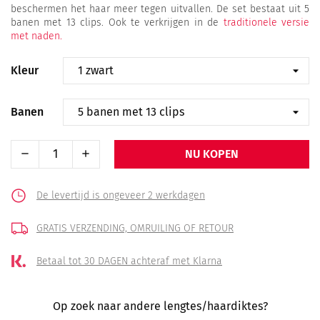
beschermen het haar meer tegen uitvallen. De set bestaat uit 5
banen met 13 clips. Ook te verkrijgen in de
traditionele versie
met naden.
Kleur
Banen
NU KOPEN
De levertijd is ongeveer 2 werkdagen
GRATIS VERZENDING,
OMRUILING OF RETOUR
Betaal tot 30 DAGEN
achteraf met Klarna
Op zoek naar andere lengtes/haardiktes?