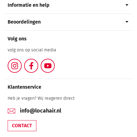
arrow_drop_down
Informatie en help
arrow_drop_down
Beoordelingen
Volg ons
volg ons op social media
Instagram
Facebook
YouTube
Klantenservice
Heb je vragen? Wij reageren direct
info@locahair.nl
CONTACT