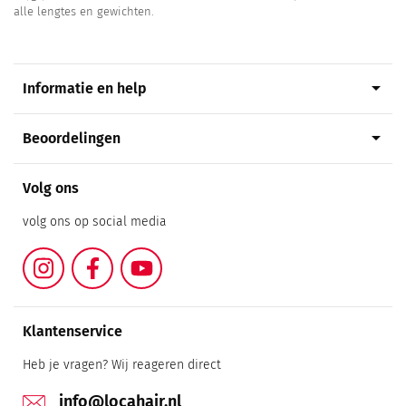
alle lengtes en gewichten.
arrow_drop_down
Informatie en help
arrow_drop_down
Beoordelingen
Volg ons
volg ons op social media
Instagram
Facebook
YouTube
Klantenservice
Heb je vragen? Wij reageren direct
info@locahair.nl