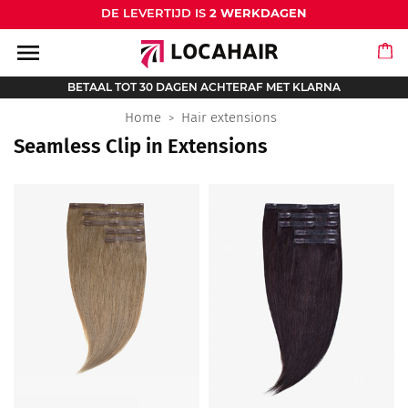
DE LEVERTIJD IS
2 WERKDAGEN
menu
BETAAL TOT 30 DAGEN ACHTERAF MET KLARNA
Home
Hair extensions
Seamless Clip in Extensions