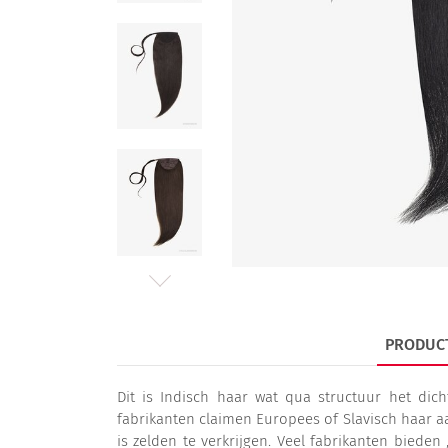
PRODUC
Dit is Indisch haar wat qua structuur het dic
fabrikanten claimen Europees of Slavisch haar aa
is zelden te verkrijgen. Veel fabrikanten bieden