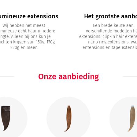
umineuze extensions
Het grootste aanb
Wij hebben het meest
Een brede keuze aan
umineuze echt haar in iedere
verschillende modellen ha
engte. Alleen bij ons kun je
extensions: clip-in hair exten
chten krijgen van 150g, 170g,
nano ring extensions, wa
220g en meer.
entensions en tape extensi
Onze aanbieding