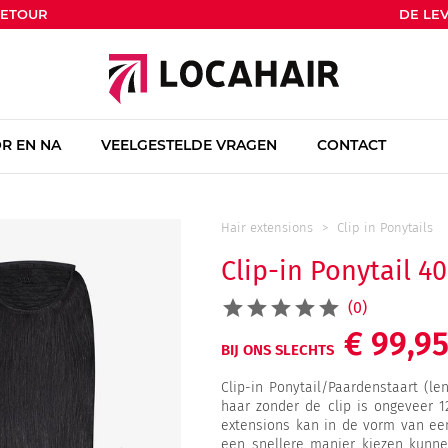
RETOUR
DE LEV
R EN NA
VEELGESTELDE VRAGEN
CONTACT
Hair extensions
Clip in Ponytails
Clip-in Ponytail 4
(0)
€ 99,9
BIJ ONS SLECHTS
Clip-in Ponytail/Paardenstaart (l
haar zonder de clip is ongeveer 
extensions kan in de vorm van ee
een snellere manier kiezen kunnen