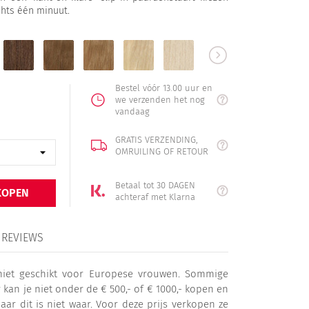
chts één minuut.
6
8
16
22
613
60
adebruin
kastanjebruin
lichtbruin
donkerblond
middenblond
lichtblond
platinablond
Bestel vóór 13.00 uur en
we verzenden het nog
vandaag
GRATIS VERZENDING,
OMRUILING OF RETOUR
Betaal tot 30 DAGEN
KOPEN
achteraf met Klarna
REVIEWS
s niet geschikt voor Europese vrouwen. Sommige
kan je niet onder de € 500,- of € 1000,- kopen en
aar dit is niet waar. Voor deze prijs verkopen ze