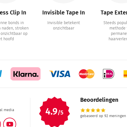
ss Clip In
Invisible Tape In
Tape Exte
unne bonds in
Invisible betekent
Steeds popul
n naden, stroken
onzichtbaar
methode 
a onzichtbaar op
permane
et hoofd
haarverle
Beoordelingen
4.9
star
star
star
star
star
ial media
/5
gebaseerd op 92 meningen
ram
Facebook
YouTube