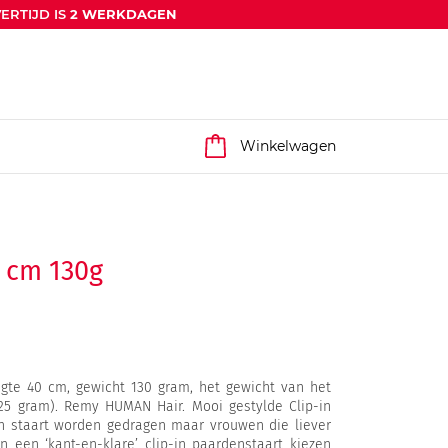
ERTIJD IS
2 WERKDAGEN
Winkelwagen
0 cm 130g
5
engte 40 cm, gewicht 130 gram, het gewicht van het
125 gram). Remy HUMAN Hair. Mooi gestylde Clip-in
n staart worden gedragen maar vrouwen die liever
 een ‘kant-en-klare’ clip-in paardenstaart kiezen