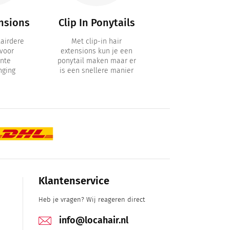
nsions
Clip In Ponytails
1 Baan
Extensions
airdere
Met clip-in hair
voor
extensions kun je een
1 Baan Clip in Extens
nte
ponytail maken maar er
met 6 clips / Clip-
nging
is een snellere manier
Volumizers voor h
effect van dik ha
Klantenservice
Heb je vragen? Wij reageren direct
info@locahair.nl