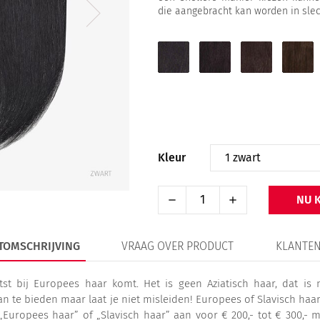
die aangebracht kan worden in sle
1
1B
2
4
zwart
zwartbruin
donkerbruin
chocol
Kleur
NU 
TOMSCHRIJVING
VRAAG OVER PRODUCT
KLANTEN
htst bij Europees haar komt. Het is geen Aziatisch haar, dat i
n te bieden maar laat je niet misleiden! Europees of Slavisch haar 
 „Europees haar” of „Slavisch haar” aan voor € 200,- tot € 300,- m