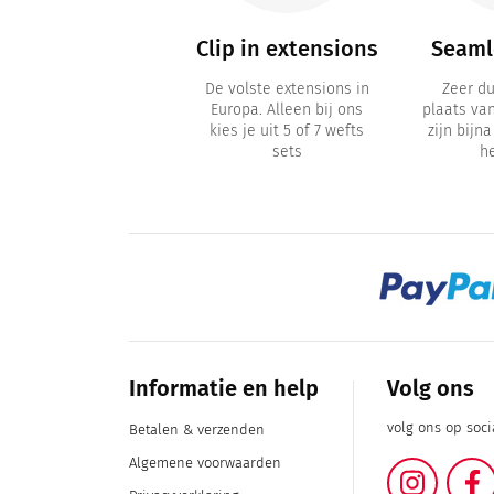
Accessoires
Clip in extensions
Seamle
verzorgingsaccessoires
De volste extensions in
Zeer d
zoals losse clips,
Europa. Alleen bij ons
plaats va
ampoo, extensions-
kies je uit 5 of 7 wefts
zijn bijn
tape
sets
h
Informatie en help
Volg ons
volg ons op soc
Betalen & verzenden
Algemene voorwaarden
Instag