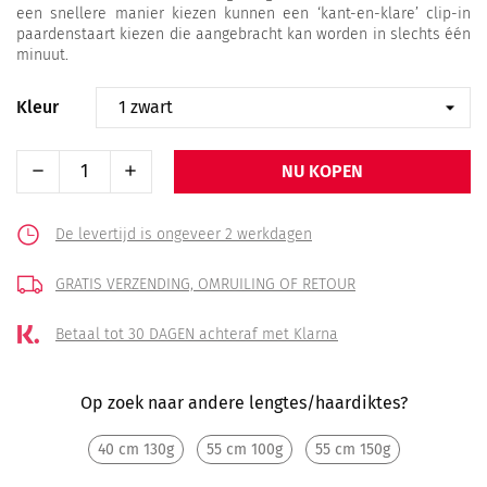
een snellere manier kiezen kunnen een ‘kant-en-klare’ clip-in
paardenstaart kiezen die aangebracht kan worden in slechts één
minuut.
Kleur
NU KOPEN
De levertijd is ongeveer 2 werkdagen
GRATIS VERZENDING,
OMRUILING OF RETOUR
Betaal tot 30 DAGEN
achteraf met Klarna
Op zoek naar andere lengtes/haardiktes?
40 cm 130g
55 cm 100g
55 cm 150g