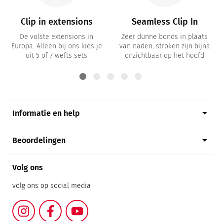
Clip in extensions
Seamless Clip In
De volste extensions in
Zeer dunne bonds in plaats
Europa. Alleen bij ons kies je
van naden, stroken zijn bijna
uit 5 of 7 wefts sets
onzichtbaar op het hoofd
arrow_drop_down
Informatie en help
arrow_drop_down
Beoordelingen
Volg ons
volg ons op social media
Instagram
Facebook
YouTube