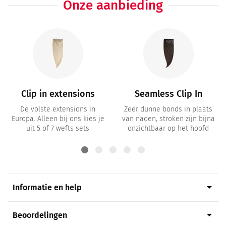
Onze aanbieding
Clip in extensions
Seamless Clip In
De volste extensions in
Zeer dunne bonds in plaats
Europa. Alleen bij ons kies je
van naden, stroken zijn bijna
uit 5 of 7 wefts sets
onzichtbaar op het hoofd
arrow_drop_down
Informatie en help
arrow_drop_down
Beoordelingen