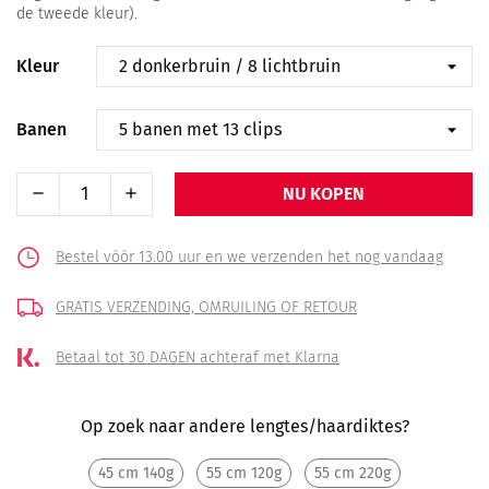
de tweede kleur).
Kleur
Banen
NU KOPEN
Bestel vóór 13.00 uur en we verzenden het nog vandaag
GRATIS VERZENDING,
OMRUILING OF RETOUR
Betaal tot 30 DAGEN
achteraf met Klarna
Op zoek naar andere lengtes/haardiktes?
45 cm 140g
55 cm 120g
55 cm 220g