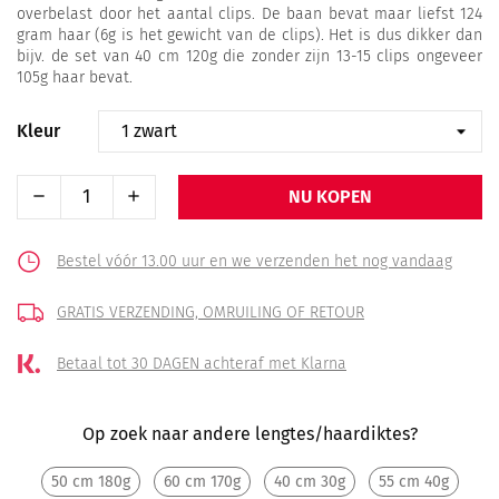
overbelast door het aantal clips. De baan bevat maar liefst 124
gram haar (6g is het gewicht van de clips). Het is dus dikker dan
bijv. de set van 40 cm 120g die zonder zijn 13-15 clips ongeveer
105g haar bevat.
Kleur
NU KOPEN
Bestel vóór 13.00 uur en we verzenden het nog vandaag
GRATIS VERZENDING,
OMRUILING OF RETOUR
Betaal tot 30 DAGEN
achteraf met Klarna
Op zoek naar andere lengtes/haardiktes?
50 cm 180g
60 cm 170g
40 cm 30g
55 cm 40g