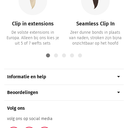
Clip in extensions
Seamless Clip In
De volste extensions in
Zeer dunne bonds in plaats
Europa. Alleen bij ons kies je
van naden, stroken zijn bijna
uit 5 of 7 wefts sets
onzichtbaar op het hoofd
arrow_drop_down
Informatie en help
arrow_drop_down
Beoordelingen
Volg ons
volg ons op social media