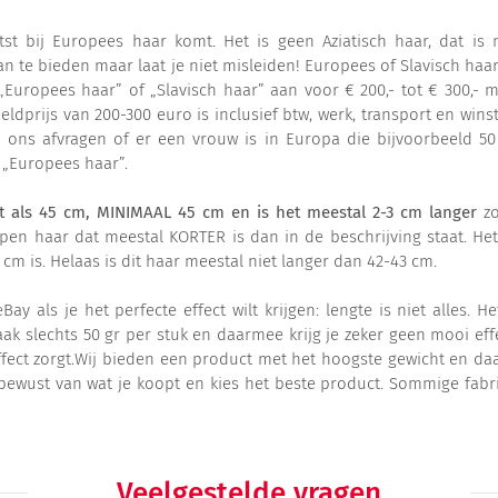
htst bij Europees haar komt. Het is geen Aziatisch haar, dat i
n te bieden maar laat je niet misleiden! Europees of Slavisch haar 
 „Europees haar” of „Slavisch haar” aan voor € 200,- tot € 300,- m
eldprijs van 200-300 euro is inclusief btw, werk, transport en winst
ns afvragen of er een vrouw is in Europa die bijvoorbeeld 50 
p „Europees haar”.
at als 45 cm, MINIMAAL 45 cm en is het meestal 2-3 cm langer
zo
pen haar dat meestal KORTER is dan in de beschrijving staat. Het
cm is. Helaas is dit haar meestal niet langer dan 42-43 cm.
 als je het perfecte effect wilt krijgen: lengte is niet alles. 
slechts 50 gr per stuk en daarmee krijg je zeker geen mooi effec
fect zorgt.Wij bieden een product met het hoogste gewicht en da
es bewust van wat je koopt en kies het beste product. Sommige fab
Veelgestelde vragen