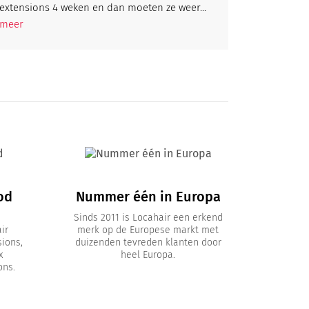
extensions 4 weken en dan moeten ze weer...
meer
od
Nummer één in Europa
Sinds 2011 is Locahair een erkend
ir
merk op de Europese markt met
sions,
duizenden tevreden klanten door
x
heel Europa.
ons.