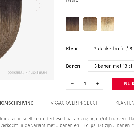
kleur).
2
6
16
donkerbruin
kastanjebruin
donkerblond
/
/
/
8
16
613
lichtbruin
donkerblond
lichtblond
Kleur
Banen
NU 
TOMSCHRIJVING
VRAAG OVER PRODUCT
KLANTEN
hode voor snelle en effectieve haarverlenging en/of haarverdikki
rkocht in de variant met 5 banen en 13 clips. Dit zijn 3 banen me