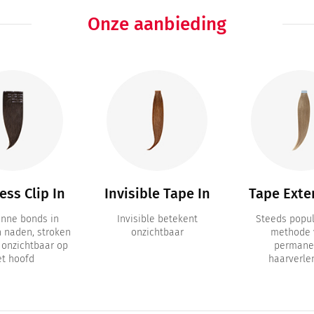
Onze aanbieding
ss Clip In
Invisible Tape In
Tape Exte
unne bonds in
Invisible betekent
Steeds popul
n naden, stroken
onzichtbaar
methode 
a onzichtbaar op
permane
et hoofd
haarverle