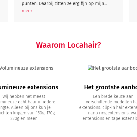
punten. Daarbij zitten ze erg fijn op mijn...
meer
Waarom Locahair?
umineuze extensions
Het grootste aanb
Wij hebben het meest
Een brede keuze aan
umineuze echt haar in iedere
verschillende modellen ha
engte. Alleen bij ons kun je
extensions: clip-in hair exten
chten krijgen van 150g, 170g,
nano ring extensions, wa
220g en meer.
entensions en tape extensi