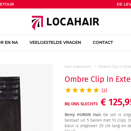
RETOUR
DE LEV
R EN NA
VEELGESTELDE VRAGEN
CONTACT
Hair extensions
Ombre Clip in Ext
Ombre Clip In Ext
(2)
€ 125,9
BIJ ONS SLECHTS
Remy HUMAN Hair.
De set is onge
bestaat uit 5 banen met 13 clips. 
kleur is ongeveer 20 cm lang en 