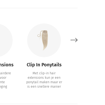
nsions
Clip In Ponytails
1 Baan
Extensions
airdere
Met clip-in hair
voor
extensions kun je een
1 Baan Clip in Extens
nte
ponytail maken maar er
met 6 clips / Clip-
nging
is een snellere manier
Volumizers voor h
effect van dik ha