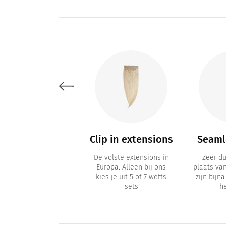
Accessoires
Clip in extensions
Seamle
verzorgingsaccessoires
De volste extensions in
Zeer d
zoals losse clips,
Europa. Alleen bij ons
plaats va
ampoo, extensions-
kies je uit 5 of 7 wefts
zijn bijn
tape
sets
h