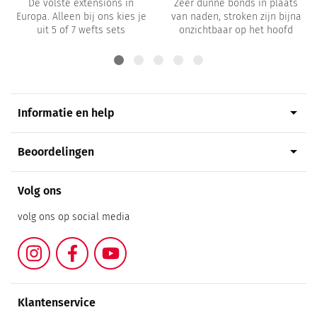
De volste extensions in
Zeer dunne bonds in plaats
Europa. Alleen bij ons kies je
van naden, stroken zijn bijna
uit 5 of 7 wefts sets
onzichtbaar op het hoofd
arrow_drop_down
Informatie en help
arrow_drop_down
Beoordelingen
Volg ons
volg ons op social media
Instagram
Facebook
YouTube
Klantenservice