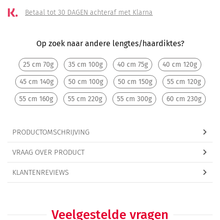
Betaal tot 30 DAGEN
achteraf met Klarna
Op zoek naar andere lengtes/haardiktes?
25 cm 70g
35 cm 100g
40 cm 75g
40 cm 120g
45 cm 140g
50 cm 100g
50 cm 150g
55 cm 120g
55 cm 160g
55 cm 220g
55 cm 300g
60 cm 230g
PRODUCTOMSCHRIJVING
VRAAG OVER PRODUCT
KLANTENREVIEWS
Veelgestelde vragen