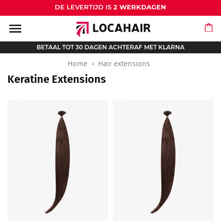
DE LEVERTIJD IS
2 WERKDAGEN
menu
BETAAL TOT 30 DAGEN ACHTERAF MET KLARNA
Home
Hair extensions
Keratine Extensions