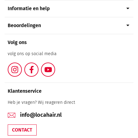
arrow_drop_down
Informatie en help
arrow_drop_down
Beoordelingen
Volg ons
volg ons op social media
Instagram
Facebook
YouTube
Klantenservice
Heb je vragen? Wij reageren direct
info@locahair.nl
CONTACT