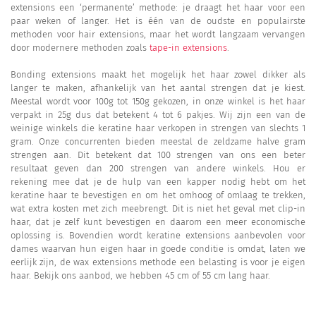
extensions een ‘permanente’ methode: je draagt het haar voor een
paar weken of langer. Het is één van de oudste en populairste
methoden voor hair extensions, maar het wordt langzaam vervangen
door modernere methoden zoals
tape-in extensions
.
Bonding extensions maakt het mogelijk het haar zowel dikker als
langer te maken, afhankelijk van het aantal strengen dat je kiest.
Meestal wordt voor 100g tot 150g gekozen, in onze winkel is het haar
verpakt in 25g dus dat betekent 4 tot 6 pakjes. Wij zijn een van de
weinige winkels die keratine haar verkopen in strengen van slechts 1
gram. Onze concurrenten bieden meestal de zeldzame halve gram
strengen aan. Dit betekent dat 100 strengen van ons een beter
resultaat geven dan 200 strengen van andere winkels. Hou er
rekening mee dat je de hulp van een kapper nodig hebt om het
keratine haar te bevestigen en om het omhoog of omlaag te trekken,
wat extra kosten met zich meebrengt. Dit is niet het geval met clip-in
haar, dat je zelf kunt bevestigen en daarom een meer economische
oplossing is. Bovendien wordt keratine extensions aanbevolen voor
dames waarvan hun eigen haar in goede conditie is omdat, laten we
eerlijk zijn, de wax extensions methode een belasting is voor je eigen
haar. Bekijk ons aanbod, we hebben 45 cm of 55 cm lang haar.