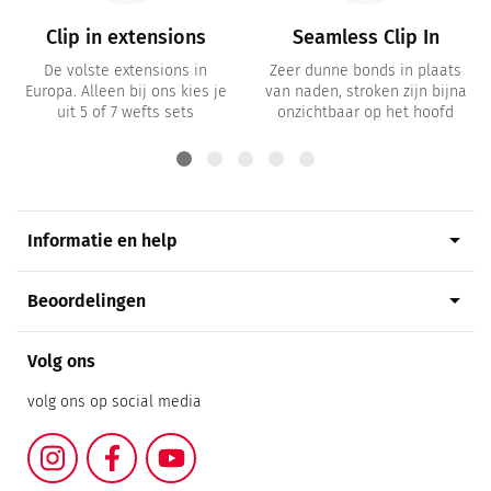
Clip in extensions
Seamless Clip In
De volste extensions in
Zeer dunne bonds in plaats
Europa. Alleen bij ons kies je
van naden, stroken zijn bijna
uit 5 of 7 wefts sets
onzichtbaar op het hoofd
arrow_drop_down
Informatie en help
arrow_drop_down
Beoordelingen
Volg ons
volg ons op social media
Instagram
Facebook
YouTube