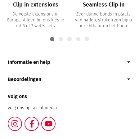
Clip in extensions
Seamless Clip In
De volste extensions in
Zeer dunne bonds in plaats
Europa. Alleen bij ons kies je
van naden, stroken zijn bijna
uit 5 of 7 wefts sets
onzichtbaar op het hoofd
arrow_drop_down
Informatie en help
arrow_drop_down
Beoordelingen
Volg ons
volg ons op social media
Instagram
Facebook
YouTube