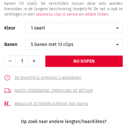
banen (15 clips). De verschillen tussen deze sets worden
hieronder, in de langere beschrijving, toegelicht. De set is ook te
verkrijgen in een
seamless clip-in versie
en
ombre tinten.
Kleur
Banen
NU KOPEN
De levertijd is ongeveer 2 werkdagen
GRATIS VERZENDING,
OMRUILING OF RETOUR
Betaal tot 30 DAGEN
achteraf met Klarna
Op zoek naar andere lengtes/haardiktes?