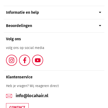
arrow_drop_down
Informatie en help
arrow_drop_down
Beoordelingen
Volg ons
volg ons op social media
Instagram
Facebook
YouTube
Klantenservice
Heb je vragen? Wij reageren direct
info@locahair.nl
CONTACT