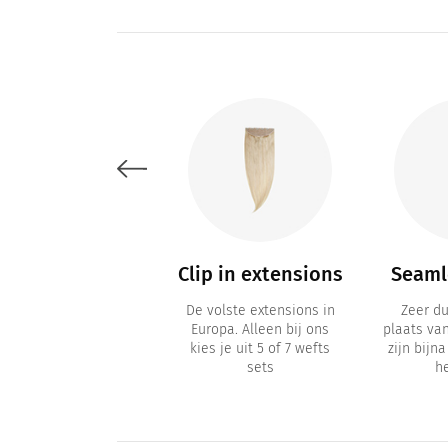
Accessoires
Clip in extensions
Seamle
verzorgingsaccessoires
De volste extensions in
Zeer d
zoals losse clips,
Europa. Alleen bij ons
plaats va
ampoo, extensions-
kies je uit 5 of 7 wefts
zijn bijn
tape
sets
h