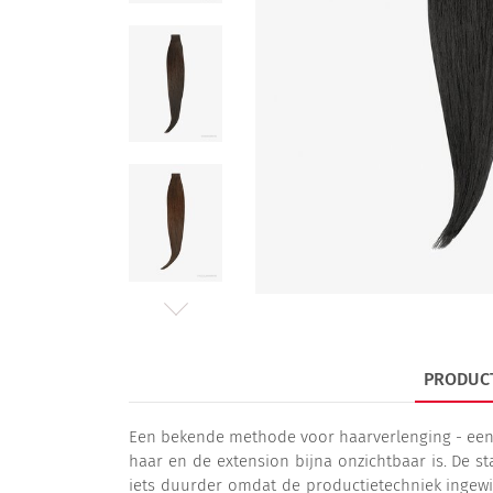
PRODUC
Een bekende methode voor haarverlenging - een v
haar en de extension bijna onzichtbaar is. De s
iets duurder omdat de productietechniek ingewik