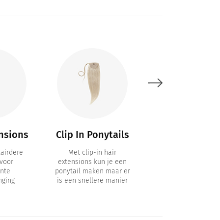
nsions
Clip In Ponytails
1 Baan
Extensions
airdere
Met clip-in hair
voor
extensions kun je een
1 Baan Clip in Extens
nte
ponytail maken maar er
met 6 clips / Clip-
nging
is een snellere manier
Volumizers voor h
effect van dik ha