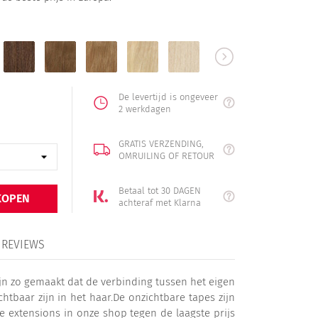
6
8
16
22
613
60
adebruin
kastanjebruin
lichtbruin
donkerblond
middenblond
lichtblond
platinablond
De levertijd is ongeveer
2 werkdagen
GRATIS VERZENDING,
OMRUILING OF RETOUR
Betaal tot 30 DAGEN
KOPEN
achteraf met Klarna
REVIEWS
jn zo gemaakt dat de verbinding tussen het eigen
tbaar zijn in het haar.De onzichtbare tapes zijn
e extensions in onze shop tegen de laagste prijs