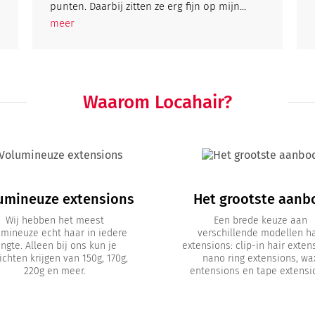
punten. Daarbij zitten ze erg fijn op mijn...
meer
Waarom Locahair?
umineuze extensions
Het grootste aanb
Wij hebben het meest
Een brede keuze aan
umineuze echt haar in iedere
verschillende modellen ha
engte. Alleen bij ons kun je
extensions: clip-in hair exten
chten krijgen van 150g, 170g,
nano ring extensions, wa
220g en meer.
entensions en tape extensi