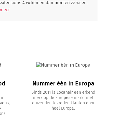
extensions 4 weken en dan moeten ze weer...
meer
od
Nummer één in Europa
Sinds 2011 is Locahair een erkend
ir
merk op de Europese markt met
sions,
duizenden tevreden klanten door
x
heel Europa.
ons.