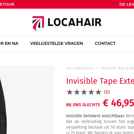
RETOUR
DE LEV
R EN NA
VEELGESTELDE VRAGEN
CONTACT
Hair extensions
Invisible Tape Ext
Invisible Tape Ext
(0)
€ 46,9
BIJ ONS SLECHTS
Invisible betekent onzichtbaar.
Remy
dat de verbinding tussen het eig
verpakking bestaat uit 10 stuks ta
is 25 gram. Wij bieden ze aan tegen 