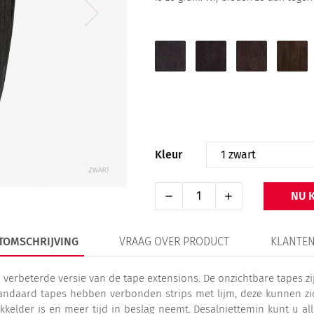
1
1B
2
4
zwart
zwartbruin
donkerbruin
chocol
Kleur
NU 
TOMSCHRIJVING
VRAAG OVER PRODUCT
KLANTEN
erbeterde versie van de tape extensions. De onzichtbare tapes zi
tandaard tapes hebben verbonden strips met lijm, deze kunnen zich
kelder is en meer tijd in beslag neemt. Desalniettemin kunt u all