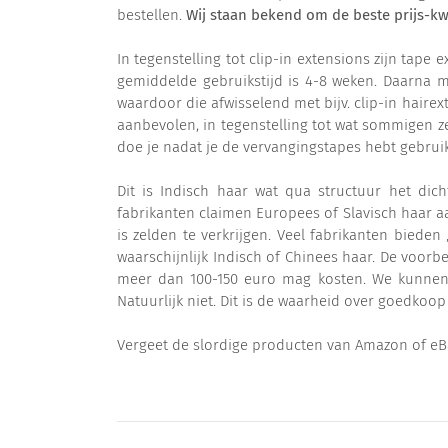
bestellen.
Wij staan bekend om de beste prijs-kwa
In tegenstelling tot clip-in extensions zijn ta
gemiddelde gebruikstijd is 4-8 weken. Daarna 
waardoor die afwisselend met bijv. clip-in hair
aanbevolen, in tegenstelling tot wat sommigen ze
doe je nadat je de vervangingstapes hebt gebruik
Dit is Indisch haar wat qua structuur het dic
fabrikanten claimen Europees of Slavisch haar aa
is zelden te verkrijgen. Veel fabrikanten bieden
waarschijnlijk Indisch of Chinees haar. De voorbe
meer dan 100-150 euro mag kosten. We kunnen o
Natuurlijk niet. Dit is de waarheid over goedkoo
Vergeet de slordige producten van Amazon of eB