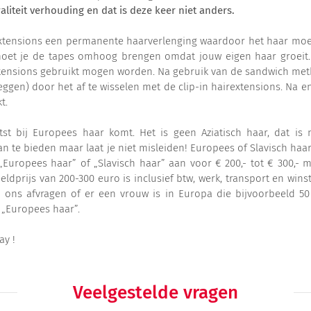
liteit verhouding en dat is deze keer niet anders.
pe extensions een permanente haarverlenging waardoor het haar m
moet je de tapes omhoog brengen omdat jouw eigen haar groeit.
extensions gebruikt mogen worden. Na gebruik van de sandwich met
ggen) door het af te wisselen met de clip-in hairextensions. Na eni
t.
htst bij Europees haar komt. Het is geen Aziatisch haar, dat i
n te bieden maar laat je niet misleiden! Europees of Slavisch haar 
 „Europees haar” of „Slavisch haar” aan voor € 200,- tot € 300,- m
eldprijs van 200-300 euro is inclusief btw, werk, transport en winst
ns afvragen of er een vrouw is in Europa die bijvoorbeeld 50 
p „Europees haar”.
ay !
Veelgestelde vragen