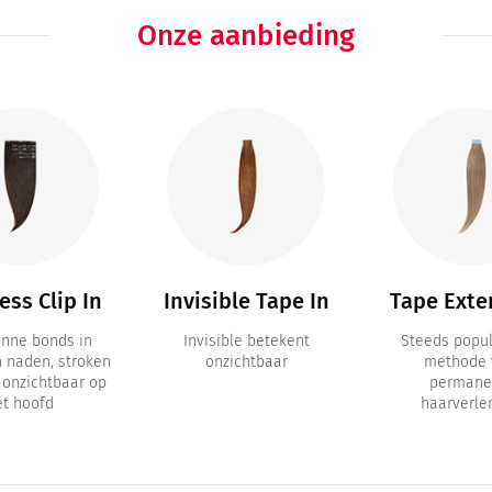
Onze aanbieding
ss Clip In
Invisible Tape In
Tape Exte
unne bonds in
Invisible betekent
Steeds popul
n naden, stroken
onzichtbaar
methode 
a onzichtbaar op
permane
et hoofd
haarverle