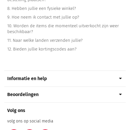
8.
Hebben jullie een fysieke winkel?
9.
Hoe neem ik contact met jullie op?
10.
Worden de items die momenteel uitverkocht zijn weer
beschikbaar?
11.
Naar welke landen verzenden jullie?
12.
Bieden jullie kortingscodes aan?
arrow_drop_down
Informatie en help
arrow_drop_down
Beoordelingen
Volg ons
volg ons op social media