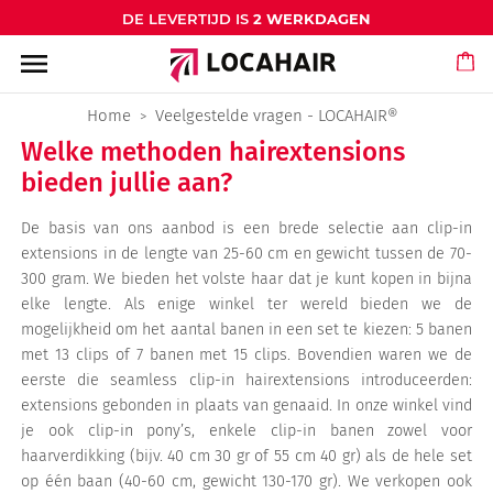
DE LEVERTIJD IS
2 WERKDAGEN
menu
Home
Veelgestelde vragen - LOCAHAIR®
Welke methoden hairextensions
bieden jullie aan?
De basis van ons aanbod is een brede selectie aan clip-in
extensions in de lengte van 25-60 cm en gewicht tussen de 70-
300 gram. We bieden het volste haar dat je kunt kopen in bijna
elke lengte. Als enige winkel ter wereld bieden we de
mogelijkheid om het aantal banen in een set te kiezen: 5 banen
met 13 clips of 7 banen met 15 clips. Bovendien waren we de
eerste die seamless clip-in hairextensions introduceerden:
extensions gebonden in plaats van genaaid. In onze winkel vind
je ook clip-in pony’s, enkele clip-in banen zowel voor
haarverdikking (bijv. 40 cm 30 gr of 55 cm 40 gr) als de hele set
op één baan (40-60 cm, gewicht 130-170 gr). We verkopen ook