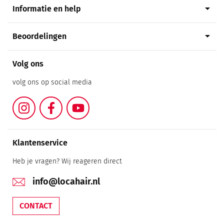
arrow_drop_down
Informatie en help
arrow_drop_down
Beoordelingen
Volg ons
volg ons op social media
Instagram
Facebook
YouTube
Klantenservice
Heb je vragen? Wij reageren direct
info@locahair.nl
CONTACT