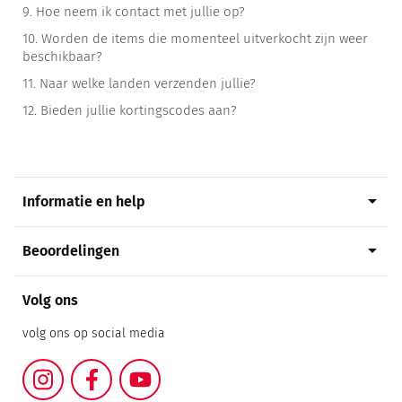
9.
Hoe neem ik contact met jullie op?
10.
Worden de items die momenteel uitverkocht zijn weer
beschikbaar?
11.
Naar welke landen verzenden jullie?
12.
Bieden jullie kortingscodes aan?
arrow_drop_down
Informatie en help
arrow_drop_down
Beoordelingen
Volg ons
volg ons op social media
Instagram
Facebook
YouTube