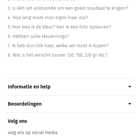
3.
Is één set voldoende om een goed resultaat te krijgen?
4.
Hoe lang moet mijn eigen haar zijn?
5.
Hoe kies ik de kleur? Kan ik een foto opsturen?
6.
Hebben jullie kleuernings?
7.
Ik heb dun/dik haar, welke set moet ik kopen?
8.
Wat is het verschil tussen 120, 150, 220 gr etc.?
arrow_drop_down
Informatie en help
arrow_drop_down
Beoordelingen
Volg ons
volg ons op social media